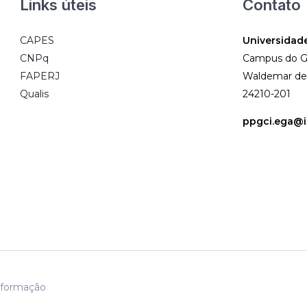
Links úteis
Contato
CAPES
Universidad
CNPq
Campus do Gr
FAPERJ
Waldemar de F
Qualis
24210-201
ppgci.ega@id
nformação