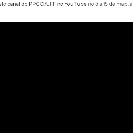
pelo
canal do PPGCI/UFF no YouTube
no dia 15 de maio, à