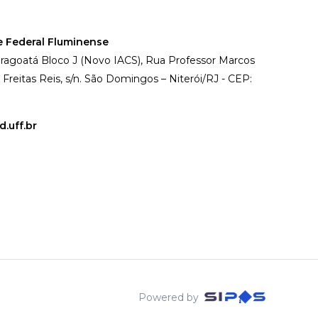
e Federal Fluminense
agoatá Bloco J (Novo IACS), Rua Professor Marcos
reitas Reis, s/n. São Domingos – Niterói/RJ - CEP:
.uff.br
Powered by