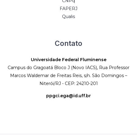
CNPq
FAPERJ
Qualis
Contato
Universidade Federal Fluminense
Campus do Gragoatá Bloco J (Novo IACS), Rua Professor
Marcos Waldemar de Freitas Reis, s/n. São Domingos –
Niterói/RJ - CEP: 24210-201
ppgci.ega@id.uff.br